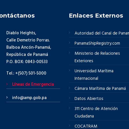
ontáctanos
Enlaces Externos
Diablo Heights,
Autoridad del Canal de Pana
Calle Demetrio Porras.
PanamaShipRegistry.com
Balboa Ancón-Panamá,
Ministerio de Relaciones
República de Panamá
Exteriores
P.O. BOX: 0843-00533
Universidad Marítima
Tel.: +(507) 501-5000
Internacional
Líneas de Emergencia
Cámara Marítima de Panamá
info@amp.gob.pa
Datos Abiertos
311 Centro de Atención
Ciudadana
COCATRAM