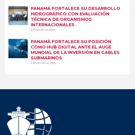
PANAMÁ FORTALECE SU DESARROLLO
HIDROGRÁFICO CON EVALUACIÓN
TÉCNICA DE ORGANISMOS
INTERNACIONALES
9:15 am
30 Jul 2026
PANAMÁ FORTALECE SU POSICIÓN
COMO HUB DIGITAL ANTE EL AUGE
MUNDIAL DE LA INVERSIÓN EN CABLES
SUBMARINOS
2:49 pm
28 Jul 2026