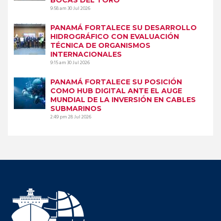
9:58 am
30 Jul 2026
PANAMÁ FORTALECE SU DESARROLLO
HIDROGRÁFICO CON EVALUACIÓN
TÉCNICA DE ORGANISMOS
INTERNACIONALES
9:15 am
30 Jul 2026
PANAMÁ FORTALECE SU POSICIÓN
COMO HUB DIGITAL ANTE EL AUGE
MUNDIAL DE LA INVERSIÓN EN CABLES
SUBMARINOS
2:49 pm
28 Jul 2026