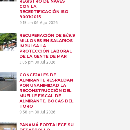
REGISTRO DE NAVES
CON LA
RECERTIFICACIÓN ISO
9001:2015
9:15 am
06 Ago 2026
RECUPERACIÓN DE B/.9.9
MILLONES EN SALARIOS
IMPULSA LA
PROTECCIÓN LABORAL
DE LA GENTE DE MAR
3:05 pm
30 Jul 2026
CONCEJALES DE
ALMIRANTE RESPALDAN
Next item
POR UNANIMIDAD LA
Comunicado---
RECONSTRUCCIÓN DEL
MUELLE FISCAL DE
AMP-26-05-2020-1
ALMIRANTE, BOCAS DEL
TORO
9:58 am
30 Jul 2026
PANAMÁ FORTALECE SU
DESARROLLO