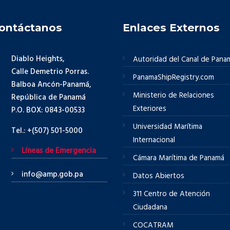
ontáctanos
Enlaces Externos
Diablo Heights,
Autoridad del Canal de Pana
Calle Demetrio Porras.
PanamaShipRegistry.com
Balboa Ancón-Panamá,
Ministerio de Relaciones
República de Panamá
Exteriores
P.O. BOX: 0843-00533
Universidad Marítima
Tel.: +(507) 501-5000
Internacional
Líneas de Emergencia
Cámara Marítima de Panamá
info@amp.gob.pa
Datos Abiertos
311 Centro de Atención
Ciudadana
COCATRAM