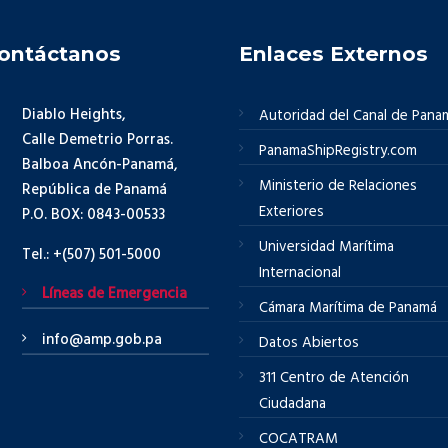
ontáctanos
Enlaces Externos
Diablo Heights,
Autoridad del Canal de Pana
Calle Demetrio Porras.
PanamaShipRegistry.com
Balboa Ancón-Panamá,
Ministerio de Relaciones
República de Panamá
Exteriores
P.O. BOX: 0843-00533
Universidad Marítima
Tel.: +(507) 501-5000
Internacional
Líneas de Emergencia
Cámara Marítima de Panamá
info@amp.gob.pa
Datos Abiertos
311 Centro de Atención
Ciudadana
COCATRAM