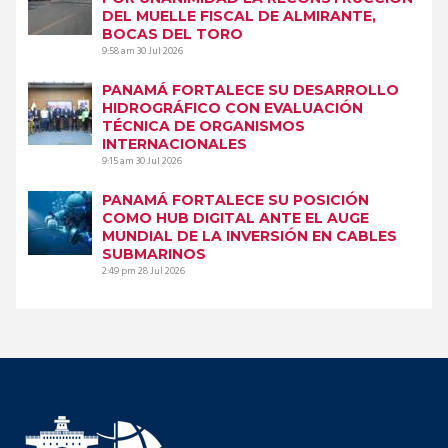
DEL MUELLE FISCAL DE ALMIRANTE,
BOCAS DEL TORO
9:58 am
30 Jul 2026
PANAMÁ FORTALECE SU DESARROLLO
HIDROGRÁFICO CON EVALUACIÓN
TÉCNICA DE ORGANISMOS
INTERNACIONALES
9:15 am
30 Jul 2026
PANAMÁ FORTALECE SU POSICIÓN
COMO HUB DIGITAL ANTE EL AUGE
MUNDIAL DE LA INVERSIÓN EN CABLES
SUBMARINOS
2:49 pm
28 Jul 2026