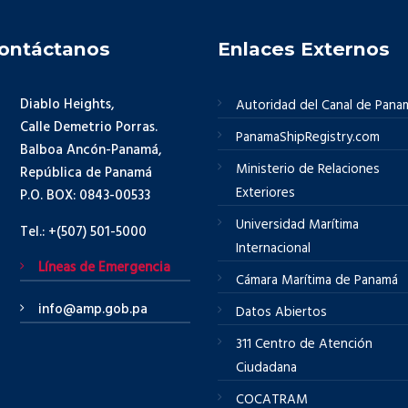
ontáctanos
Enlaces Externos
Diablo Heights,
Autoridad del Canal de Pana
Calle Demetrio Porras.
PanamaShipRegistry.com
Balboa Ancón-Panamá,
Ministerio de Relaciones
República de Panamá
Exteriores
P.O. BOX: 0843-00533
Universidad Marítima
Tel.: +(507) 501-5000
Internacional
Líneas de Emergencia
Cámara Marítima de Panamá
info@amp.gob.pa
Datos Abiertos
311 Centro de Atención
Ciudadana
COCATRAM