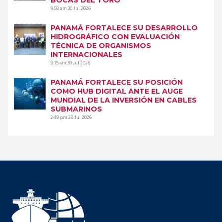
9:58 am
30 Jul 2026
PANAMÁ FORTALECE SU DESARROLLO
HIDROGRÁFICO CON EVALUACIÓN
TÉCNICA DE ORGANISMOS
INTERNACIONALES
9:15 am
30 Jul 2026
PANAMÁ FORTALECE SU POSICIÓN
COMO HUB DIGITAL ANTE EL AUGE
MUNDIAL DE LA INVERSIÓN EN CABLES
SUBMARINOS
2:49 pm
28 Jul 2026