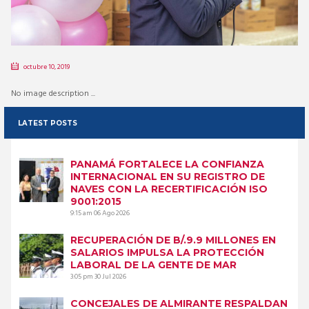
octubre 10, 2019
No image description ...
LATEST POSTS
PANAMÁ FORTALECE LA CONFIANZA
INTERNACIONAL EN SU REGISTRO DE
NAVES CON LA RECERTIFICACIÓN ISO
9001:2015
9:15 am
06 Ago 2026
RECUPERACIÓN DE B/.9.9 MILLONES EN
SALARIOS IMPULSA LA PROTECCIÓN
LABORAL DE LA GENTE DE MAR
3:05 pm
30 Jul 2026
CONCEJALES DE ALMIRANTE RESPALDAN