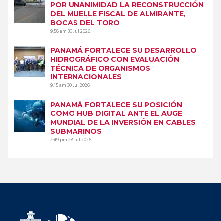
POR UNANIMIDAD LA RECONSTRUCCIÓN
DEL MUELLE FISCAL DE ALMIRANTE,
BOCAS DEL TORO
9:58 am
30 Jul 2026
PANAMÁ FORTALECE SU DESARROLLO
HIDROGRÁFICO CON EVALUACIÓN
TÉCNICA DE ORGANISMOS
INTERNACIONALES
9:15 am
30 Jul 2026
PANAMÁ FORTALECE SU POSICIÓN
COMO HUB DIGITAL ANTE EL AUGE
MUNDIAL DE LA INVERSIÓN EN CABLES
SUBMARINOS
2:49 pm
28 Jul 2026