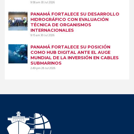
9:58 am
30 Jul 2026
PANAMÁ FORTALECE SU DESARROLLO
HIDROGRÁFICO CON EVALUACIÓN
TÉCNICA DE ORGANISMOS
INTERNACIONALES
9:15 am
30 Jul 2026
PANAMÁ FORTALECE SU POSICIÓN
COMO HUB DIGITAL ANTE EL AUGE
MUNDIAL DE LA INVERSIÓN EN CABLES
SUBMARINOS
2:49 pm
28 Jul 2026