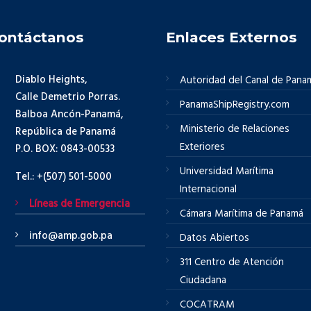
ontáctanos
Enlaces Externos
Diablo Heights,
Autoridad del Canal de Pana
Calle Demetrio Porras.
PanamaShipRegistry.com
Balboa Ancón-Panamá,
Ministerio de Relaciones
República de Panamá
Exteriores
P.O. BOX: 0843-00533
Universidad Marítima
Tel.: +(507) 501-5000
Internacional
Líneas de Emergencia
Cámara Marítima de Panamá
info@amp.gob.pa
Datos Abiertos
311 Centro de Atención
Ciudadana
COCATRAM