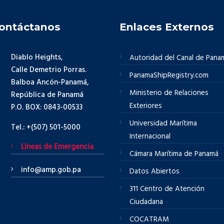
ontáctanos
Enlaces Externos
Diablo Heights,
Autoridad del Canal de Pana
Calle Demetrio Porras.
PanamaShipRegistry.com
Balboa Ancón-Panamá,
Ministerio de Relaciones
República de Panamá
Exteriores
P.O. BOX: 0843-00533
Universidad Marítima
Tel.: +(507) 501-5000
Internacional
Líneas de Emergencia
Cámara Marítima de Panamá
info@amp.gob.pa
Datos Abiertos
311 Centro de Atención
Ciudadana
COCATRAM