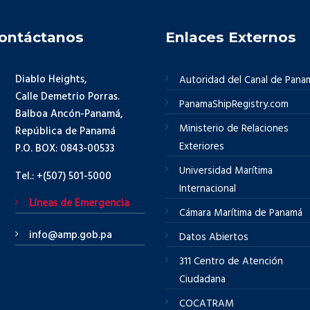
ontáctanos
Enlaces Externos
Diablo Heights,
Autoridad del Canal de Pana
Calle Demetrio Porras.
PanamaShipRegistry.com
Balboa Ancón-Panamá,
Ministerio de Relaciones
República de Panamá
Exteriores
P.O. BOX: 0843-00533
Universidad Marítima
Tel.: +(507) 501-5000
Internacional
Líneas de Emergencia
Cámara Marítima de Panamá
info@amp.gob.pa
Datos Abiertos
311 Centro de Atención
Ciudadana
COCATRAM