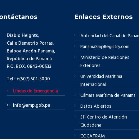
ontáctanos
Enlaces Externos
Diablo Heights,
Autoridad del Canal de Pana
Calle Demetrio Porras.
PanamaShipRegistry.com
Balboa Ancón-Panamá,
Ministerio de Relaciones
República de Panamá
Exteriores
P.O. BOX: 0843-00533
Universidad Marítima
Tel.: +(507) 501-5000
Internacional
Líneas de Emergencia
Cámara Marítima de Panamá
info@amp.gob.pa
Datos Abiertos
311 Centro de Atención
Ciudadana
COCATRAM