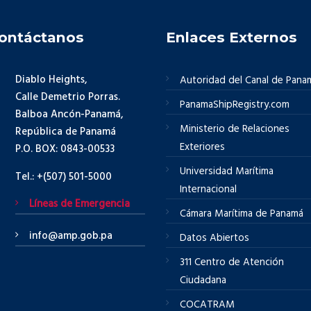
ontáctanos
Enlaces Externos
Diablo Heights,
Autoridad del Canal de Pana
Calle Demetrio Porras.
PanamaShipRegistry.com
Balboa Ancón-Panamá,
Ministerio de Relaciones
República de Panamá
Exteriores
P.O. BOX: 0843-00533
Universidad Marítima
Tel.: +(507) 501-5000
Internacional
Líneas de Emergencia
Cámara Marítima de Panamá
info@amp.gob.pa
Datos Abiertos
311 Centro de Atención
Ciudadana
COCATRAM