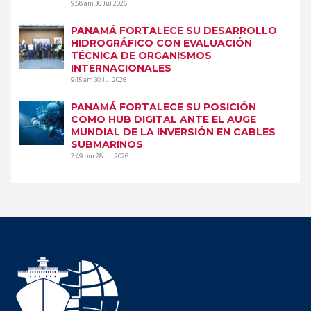
9:58 am
30 Jul 2026
PANAMÁ FORTALECE SU DESARROLLO
HIDROGRÁFICO CON EVALUACIÓN
TÉCNICA DE ORGANISMOS
INTERNACIONALES
9:15 am
30 Jul 2026
PANAMÁ FORTALECE SU POSICIÓN
COMO HUB DIGITAL ANTE EL AUGE
MUNDIAL DE LA INVERSIÓN EN CABLES
SUBMARINOS
2:49 pm
28 Jul 2026