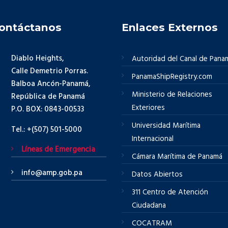
ontáctanos
Enlaces Externos
Diablo Heights,
Autoridad del Canal de Pana
Calle Demetrio Porras.
PanamaShipRegistry.com
Balboa Ancón-Panamá,
Ministerio de Relaciones
República de Panamá
Exteriores
P.O. BOX: 0843-00533
Universidad Marítima
Tel.: +(507) 501-5000
Internacional
Líneas de Emergencia
Cámara Marítima de Panamá
info@amp.gob.pa
Datos Abiertos
311 Centro de Atención
Ciudadana
COCATRAM