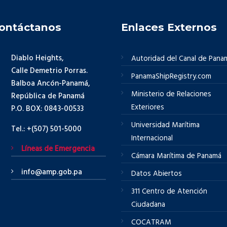
ontáctanos
Enlaces Externos
Diablo Heights,
Autoridad del Canal de Pana
Calle Demetrio Porras.
PanamaShipRegistry.com
Balboa Ancón-Panamá,
Ministerio de Relaciones
República de Panamá
Exteriores
P.O. BOX: 0843-00533
Universidad Marítima
Tel.: +(507) 501-5000
Internacional
Líneas de Emergencia
Cámara Marítima de Panamá
info@amp.gob.pa
Datos Abiertos
311 Centro de Atención
Ciudadana
COCATRAM