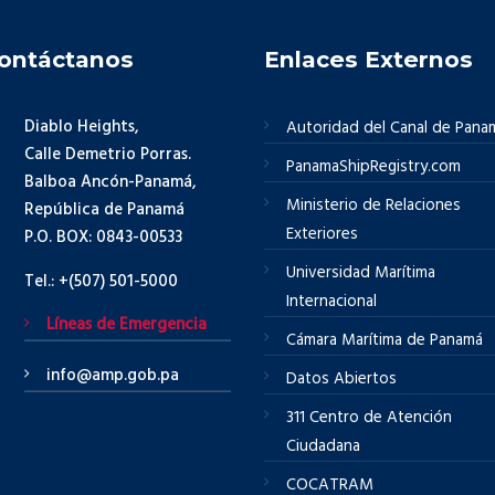
ontáctanos
Enlaces Externos
Diablo Heights,
Autoridad del Canal de Pana
Calle Demetrio Porras.
PanamaShipRegistry.com
Balboa Ancón-Panamá,
Ministerio de Relaciones
República de Panamá
Exteriores
P.O. BOX: 0843-00533
Universidad Marítima
Tel.: +(507) 501-5000
Internacional
Líneas de Emergencia
Cámara Marítima de Panamá
info@amp.gob.pa
Datos Abiertos
311 Centro de Atención
Ciudadana
COCATRAM