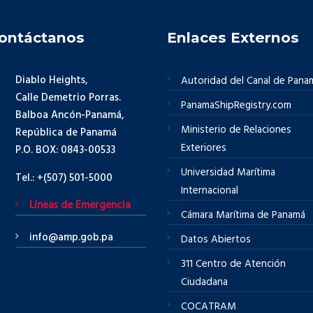
ontáctanos
Enlaces Externos
Diablo Heights,
Autoridad del Canal de Pana
Calle Demetrio Porras.
PanamaShipRegistry.com
Balboa Ancón-Panamá,
Ministerio de Relaciones
República de Panamá
Exteriores
P.O. BOX: 0843-00533
Universidad Marítima
Tel.: +(507) 501-5000
Internacional
Líneas de Emergencia
Cámara Marítima de Panamá
info@amp.gob.pa
Datos Abiertos
311 Centro de Atención
Ciudadana
COCATRAM