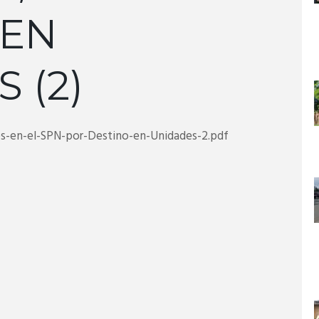
 EN
 (2)