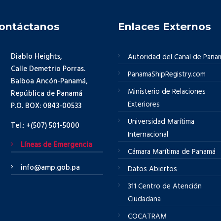
ontáctanos
Enlaces Externos
Diablo Heights,
Autoridad del Canal de Pana
Calle Demetrio Porras.
PanamaShipRegistry.com
Balboa Ancón-Panamá,
Ministerio de Relaciones
República de Panamá
Exteriores
P.O. BOX: 0843-00533
Universidad Marítima
Tel.: +(507) 501-5000
Internacional
Líneas de Emergencia
Cámara Marítima de Panamá
info@amp.gob.pa
Datos Abiertos
311 Centro de Atención
Ciudadana
COCATRAM