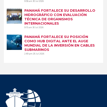
9:58 am
30 Jul 2026
PANAMÁ FORTALECE SU DESARROLLO
HIDROGRÁFICO CON EVALUACIÓN
TÉCNICA DE ORGANISMOS
INTERNACIONALES
9:15 am
30 Jul 2026
PANAMÁ FORTALECE SU POSICIÓN
COMO HUB DIGITAL ANTE EL AUGE
MUNDIAL DE LA INVERSIÓN EN CABLES
SUBMARINOS
2:49 pm
28 Jul 2026