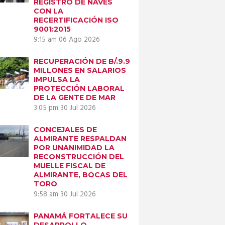
REGISTRO DE NAVES
CON LA
RECERTIFICACIÓN ISO
9001:2015
9:15 am
06 Ago 2026
Next item
RECUPERACIÓN DE B/.9.9
GENTE DE MAR 4
MILLONES EN SALARIOS
IMPULSA LA
PROTECCIÓN LABORAL
DE LA GENTE DE MAR
3:05 pm
30 Jul 2026
CONCEJALES DE
ALMIRANTE RESPALDAN
POR UNANIMIDAD LA
RECONSTRUCCIÓN DEL
MUELLE FISCAL DE
ALMIRANTE, BOCAS DEL
TORO
9:58 am
30 Jul 2026
PANAMÁ FORTALECE SU
DESARROLLO