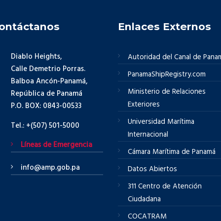
ontáctanos
Enlaces Externos
Diablo Heights,
Autoridad del Canal de Pana
Calle Demetrio Porras.
PanamaShipRegistry.com
Balboa Ancón-Panamá,
Ministerio de Relaciones
República de Panamá
Exteriores
P.O. BOX: 0843-00533
Universidad Marítima
Tel.: +(507) 501-5000
Internacional
Líneas de Emergencia
Cámara Marítima de Panamá
info@amp.gob.pa
Datos Abiertos
311 Centro de Atención
Ciudadana
COCATRAM