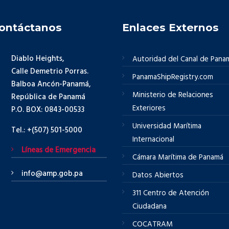
ontáctanos
Enlaces Externos
Diablo Heights,
Autoridad del Canal de Pana
Calle Demetrio Porras.
PanamaShipRegistry.com
Balboa Ancón-Panamá,
Ministerio de Relaciones
República de Panamá
Exteriores
P.O. BOX: 0843-00533
Universidad Marítima
Tel.: +(507) 501-5000
Internacional
Líneas de Emergencia
Cámara Marítima de Panamá
info@amp.gob.pa
Datos Abiertos
311 Centro de Atención
Ciudadana
COCATRAM