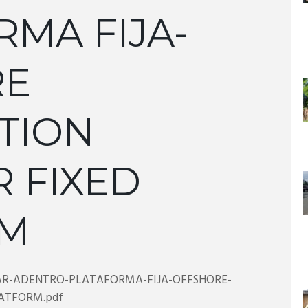
MA FIJA-
RE
TION
 FIXED
RM