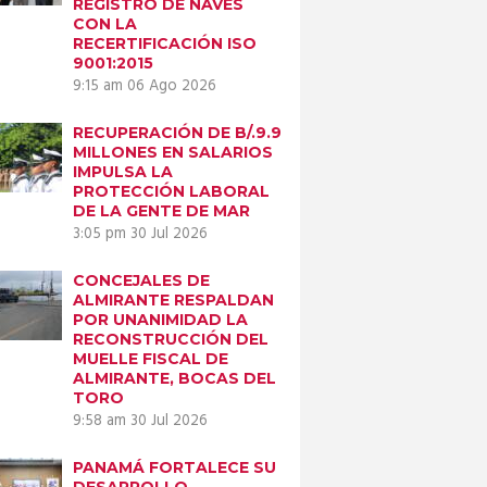
REGISTRO DE NAVES
CON LA
RECERTIFICACIÓN ISO
9001:2015
9:15 am
06 Ago 2026
RECUPERACIÓN DE B/.9.9
MILLONES EN SALARIOS
IMPULSA LA
PROTECCIÓN LABORAL
DE LA GENTE DE MAR
3:05 pm
30 Jul 2026
CONCEJALES DE
ALMIRANTE RESPALDAN
POR UNANIMIDAD LA
RECONSTRUCCIÓN DEL
MUELLE FISCAL DE
ALMIRANTE, BOCAS DEL
Next item
TORO
NP - ENCUENTRO
9:58 am
30 Jul 2026
ENTRE LA...
PANAMÁ FORTALECE SU
DESARROLLO