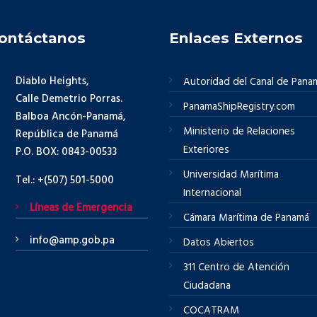
ontáctanos
Enlaces Externos
Diablo Heights,
Autoridad del Canal de Pana
Calle Demetrio Porras.
PanamaShipRegistry.com
Balboa Ancón-Panamá,
Ministerio de Relaciones
República de Panamá
Exteriores
P.O. BOX: 0843-00533
Universidad Marítima
Tel.: +(507) 501-5000
Internacional
Líneas de Emergencia
Cámara Marítima de Panamá
info@amp.gob.pa
Datos Abiertos
311 Centro de Atención
Ciudadana
COCATRAM