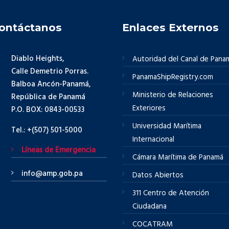
ontáctanos
Enlaces Externos
Diablo Heights,
Autoridad del Canal de Pana
Calle Demetrio Porras.
PanamaShipRegistry.com
Balboa Ancón-Panamá,
Ministerio de Relaciones
República de Panamá
Exteriores
P.O. BOX: 0843-00533
Universidad Marítima
Tel.: +(507) 501-5000
Internacional
Líneas de Emergencia
Cámara Marítima de Panamá
info@amp.gob.pa
Datos Abiertos
311 Centro de Atención
Ciudadana
COCATRAM