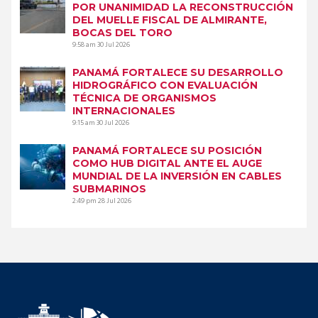
POR UNANIMIDAD LA RECONSTRUCCIÓN
DEL MUELLE FISCAL DE ALMIRANTE,
BOCAS DEL TORO
9:58 am
30 Jul 2026
PANAMÁ FORTALECE SU DESARROLLO
HIDROGRÁFICO CON EVALUACIÓN
TÉCNICA DE ORGANISMOS
INTERNACIONALES
9:15 am
30 Jul 2026
PANAMÁ FORTALECE SU POSICIÓN
COMO HUB DIGITAL ANTE EL AUGE
MUNDIAL DE LA INVERSIÓN EN CABLES
SUBMARINOS
2:49 pm
28 Jul 2026