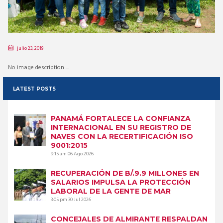
julio 23, 2019
No image description ...
LATEST POSTS
PANAMÁ FORTALECE LA CONFIANZA
INTERNACIONAL EN SU REGISTRO DE
NAVES CON LA RECERTIFICACIÓN ISO
9001:2015
9:15 am
06 Ago 2026
RECUPERACIÓN DE B/.9.9 MILLONES EN
SALARIOS IMPULSA LA PROTECCIÓN
LABORAL DE LA GENTE DE MAR
3:05 pm
30 Jul 2026
CONCEJALES DE ALMIRANTE RESPALDAN