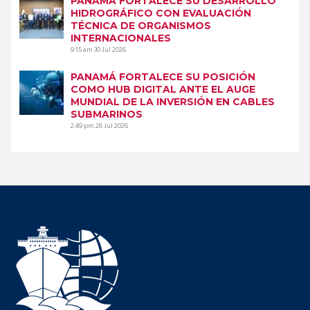
PANAMÁ FORTALECE SU DESARROLLO
HIDROGRÁFICO CON EVALUACIÓN
TÉCNICA DE ORGANISMOS
INTERNACIONALES
9:15 am
30 Jul 2026
PANAMÁ FORTALECE SU POSICIÓN
COMO HUB DIGITAL ANTE EL AUGE
MUNDIAL DE LA INVERSIÓN EN CABLES
SUBMARINOS
2:49 pm
28 Jul 2026