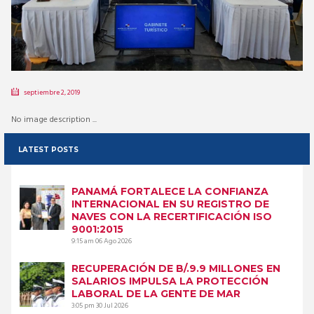
septiembre 2, 2019
No image description ...
LATEST POSTS
PANAMÁ FORTALECE LA CONFIANZA
INTERNACIONAL EN SU REGISTRO DE
NAVES CON LA RECERTIFICACIÓN ISO
9001:2015
9:15 am
06 Ago 2026
RECUPERACIÓN DE B/.9.9 MILLONES EN
SALARIOS IMPULSA LA PROTECCIÓN
LABORAL DE LA GENTE DE MAR
3:05 pm
30 Jul 2026