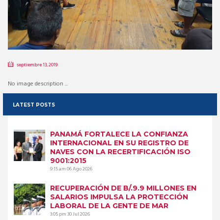
septiembre 13, 2019
No image description ...
LATEST POSTS
PANAMÁ FORTALECE LA CONFIANZA
INTERNACIONAL EN SU REGISTRO DE
NAVES CON LA RECERTIFICACIÓN ISO
9001:2015
9:15 am
06 Ago 2026
RECUPERACIÓN DE B/.9.9 MILLONES EN
SALARIOS IMPULSA LA PROTECCIÓN
LABORAL DE LA GENTE DE MAR
3:05 pm
30 Jul 2026