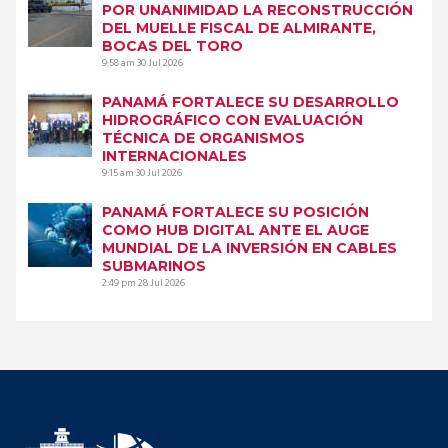
POR UNANIMIDAD LA RECONSTRUCCIÓN
DEL MUELLE FISCAL DE ALMIRANTE,
BOCAS DEL TORO
9:58 am
30 Jul 2026
PANAMÁ FORTALECE SU DESARROLLO
HIDROGRÁFICO CON EVALUACIÓN
TÉCNICA DE ORGANISMOS
INTERNACIONALES
9:15 am
30 Jul 2026
PANAMÁ FORTALECE SU POSICIÓN
COMO HUB DIGITAL ANTE EL AUGE
MUNDIAL DE LA INVERSIÓN EN CABLES
SUBMARINOS
2:49 pm
28 Jul 2026