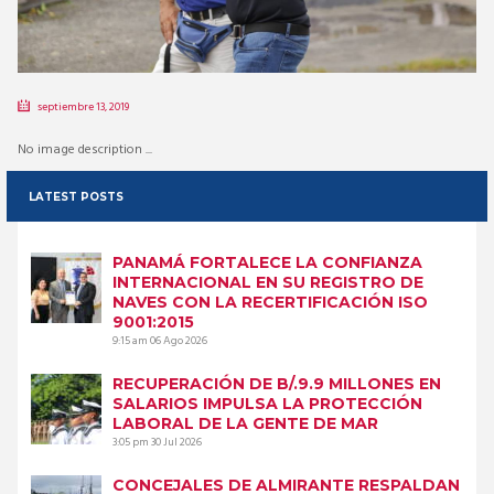
septiembre 13, 2019
No image description ...
LATEST POSTS
PANAMÁ FORTALECE LA CONFIANZA
INTERNACIONAL EN SU REGISTRO DE
NAVES CON LA RECERTIFICACIÓN ISO
9001:2015
9:15 am
06 Ago 2026
RECUPERACIÓN DE B/.9.9 MILLONES EN
SALARIOS IMPULSA LA PROTECCIÓN
LABORAL DE LA GENTE DE MAR
3:05 pm
30 Jul 2026
CONCEJALES DE ALMIRANTE RESPALDAN