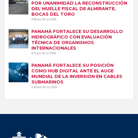
POR UNANIMIDAD LA RECONSTRUCCIÓN
DEL MUELLE FISCAL DE ALMIRANTE,
BOCAS DEL TORO
9:58 am
30 Jul 2026
PANAMÁ FORTALECE SU DESARROLLO
HIDROGRÁFICO CON EVALUACIÓN
TÉCNICA DE ORGANISMOS
INTERNACIONALES
9:15 am
30 Jul 2026
PANAMÁ FORTALECE SU POSICIÓN
COMO HUB DIGITAL ANTE EL AUGE
MUNDIAL DE LA INVERSIÓN EN CABLES
SUBMARINOS
2:49 pm
28 Jul 2026