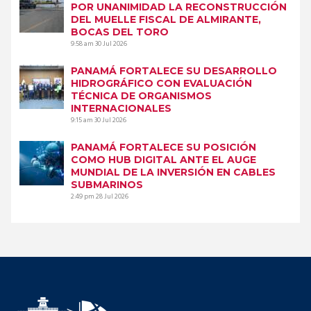
POR UNANIMIDAD LA RECONSTRUCCIÓN
DEL MUELLE FISCAL DE ALMIRANTE,
BOCAS DEL TORO
9:58 am
30 Jul 2026
PANAMÁ FORTALECE SU DESARROLLO
HIDROGRÁFICO CON EVALUACIÓN
TÉCNICA DE ORGANISMOS
INTERNACIONALES
9:15 am
30 Jul 2026
PANAMÁ FORTALECE SU POSICIÓN
COMO HUB DIGITAL ANTE EL AUGE
MUNDIAL DE LA INVERSIÓN EN CABLES
SUBMARINOS
2:49 pm
28 Jul 2026