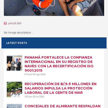
julio 20, 2021
No image description ...
LATEST POSTS
PANAMÁ FORTALECE LA CONFIANZA
INTERNACIONAL EN SU REGISTRO DE
NAVES CON LA RECERTIFICACIÓN ISO
9001:2015
9:15 am
06 Ago 2026
RECUPERACIÓN DE B/.9.9 MILLONES EN
SALARIOS IMPULSA LA PROTECCIÓN
LABORAL DE LA GENTE DE MAR
3:05 pm
30 Jul 2026
CONCEJALES DE ALMIRANTE RESPALDAN