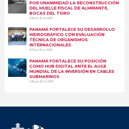
POR UNANIMIDAD LA RECONSTRUCCIÓN
DEL MUELLE FISCAL DE ALMIRANTE,
BOCAS DEL TORO
9:58 am
30 Jul 2026
PANAMÁ FORTALECE SU DESARROLLO
HIDROGRÁFICO CON EVALUACIÓN
TÉCNICA DE ORGANISMOS
INTERNACIONALES
9:15 am
30 Jul 2026
PANAMÁ FORTALECE SU POSICIÓN
COMO HUB DIGITAL ANTE EL AUGE
MUNDIAL DE LA INVERSIÓN EN CABLES
SUBMARINOS
2:49 pm
28 Jul 2026