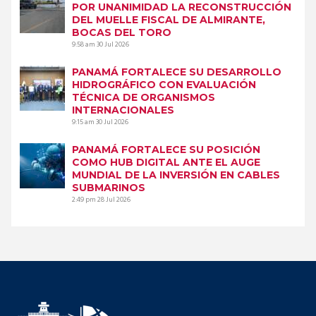
POR UNANIMIDAD LA RECONSTRUCCIÓN
DEL MUELLE FISCAL DE ALMIRANTE,
BOCAS DEL TORO
9:58 am
30 Jul 2026
PANAMÁ FORTALECE SU DESARROLLO
HIDROGRÁFICO CON EVALUACIÓN
TÉCNICA DE ORGANISMOS
INTERNACIONALES
9:15 am
30 Jul 2026
PANAMÁ FORTALECE SU POSICIÓN
COMO HUB DIGITAL ANTE EL AUGE
MUNDIAL DE LA INVERSIÓN EN CABLES
SUBMARINOS
2:49 pm
28 Jul 2026