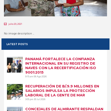
julio 20, 2021
No image description ...
LATEST POSTS
PANAMÁ FORTALECE LA CONFIANZA
INTERNACIONAL EN SU REGISTRO DE
NAVES CON LA RECERTIFICACIÓN ISO
9001:2015
9:15 am
06 Ago 2026
RECUPERACIÓN DE B/.9.9 MILLONES EN
SALARIOS IMPULSA LA PROTECCIÓN
LABORAL DE LA GENTE DE MAR
3:05 pm
30 Jul 2026
CONCEJALES DE ALMIRANTE RESPALDAN