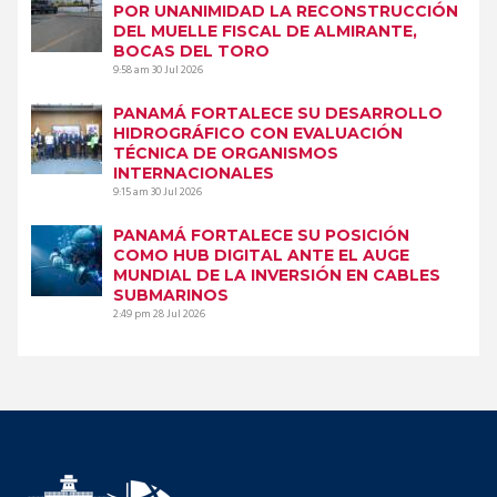
POR UNANIMIDAD LA RECONSTRUCCIÓN
DEL MUELLE FISCAL DE ALMIRANTE,
BOCAS DEL TORO
9:58 am
30 Jul 2026
PANAMÁ FORTALECE SU DESARROLLO
HIDROGRÁFICO CON EVALUACIÓN
TÉCNICA DE ORGANISMOS
INTERNACIONALES
9:15 am
30 Jul 2026
PANAMÁ FORTALECE SU POSICIÓN
COMO HUB DIGITAL ANTE EL AUGE
MUNDIAL DE LA INVERSIÓN EN CABLES
SUBMARINOS
2:49 pm
28 Jul 2026