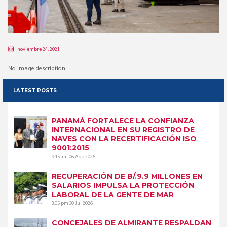
noviembre 24, 2021
No image description ...
LATEST POSTS
PANAMÁ FORTALECE LA CONFIANZA
INTERNACIONAL EN SU REGISTRO DE
NAVES CON LA RECERTIFICACIÓN ISO
9001:2015
9:15 am
06 Ago 2026
RECUPERACIÓN DE B/.9.9 MILLONES EN
SALARIOS IMPULSA LA PROTECCIÓN
LABORAL DE LA GENTE DE MAR
3:05 pm
30 Jul 2026
CONCEJALES DE ALMIRANTE RESPALDAN