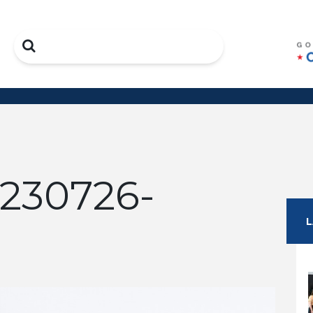
Search
230726-