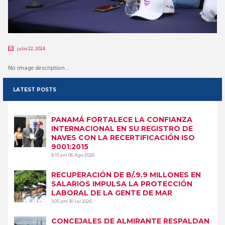
julio 22, 2024
No image description ...
LATEST POSTS
PANAMÁ FORTALECE LA CONFIANZA
INTERNACIONAL EN SU REGISTRO DE
NAVES CON LA RECERTIFICACIÓN ISO
9001:2015
9:15 am
06 Ago 2026
RECUPERACIÓN DE B/.9.9 MILLONES EN
SALARIOS IMPULSA LA PROTECCIÓN
LABORAL DE LA GENTE DE MAR
3:05 pm
30 Jul 2026
CONCEJALES DE ALMIRANTE RESPALDAN