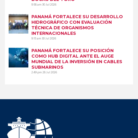
9:58 am
30 Jul 2026
PANAMÁ FORTALECE SU DESARROLLO
HIDROGRÁFICO CON EVALUACIÓN
TÉCNICA DE ORGANISMOS
INTERNACIONALES
9:15 am
30 Jul 2026
PANAMÁ FORTALECE SU POSICIÓN
COMO HUB DIGITAL ANTE EL AUGE
MUNDIAL DE LA INVERSIÓN EN CABLES
SUBMARINOS
2:49 pm
28 Jul 2026