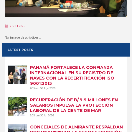
abril 1, 2025
No image description ...
LATEST POSTS
PANAMÁ FORTALECE LA CONFIANZA
INTERNACIONAL EN SU REGISTRO DE
NAVES CON LA RECERTIFICACIÓN ISO
9001:2015
9:15 am
06 Ago 2026
RECUPERACIÓN DE B/.9.9 MILLONES EN
SALARIOS IMPULSA LA PROTECCIÓN
LABORAL DE LA GENTE DE MAR
3:05 pm
30 Jul 2026
CONCEJALES DE ALMIRANTE RESPALDAN