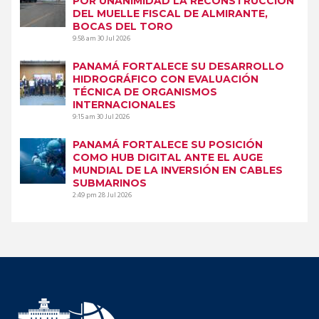
POR UNANIMIDAD LA RECONSTRUCCIÓN
DEL MUELLE FISCAL DE ALMIRANTE,
BOCAS DEL TORO
9:58 am
30 Jul 2026
PANAMÁ FORTALECE SU DESARROLLO
HIDROGRÁFICO CON EVALUACIÓN
TÉCNICA DE ORGANISMOS
INTERNACIONALES
9:15 am
30 Jul 2026
PANAMÁ FORTALECE SU POSICIÓN
COMO HUB DIGITAL ANTE EL AUGE
MUNDIAL DE LA INVERSIÓN EN CABLES
SUBMARINOS
2:49 pm
28 Jul 2026