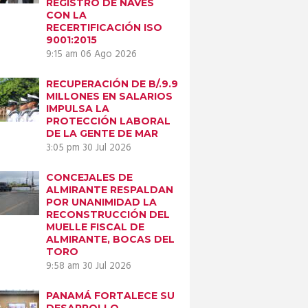
REGISTRO DE NAVES
CON LA
RECERTIFICACIÓN ISO
9001:2015
9:15 am
06 Ago 2026
Next item
RECUPERACIÓN DE B/.9.9
IMG-20250417-
MILLONES EN SALARIOS
WA0033
IMPULSA LA
PROTECCIÓN LABORAL
DE LA GENTE DE MAR
3:05 pm
30 Jul 2026
CONCEJALES DE
ALMIRANTE RESPALDAN
POR UNANIMIDAD LA
RECONSTRUCCIÓN DEL
MUELLE FISCAL DE
ALMIRANTE, BOCAS DEL
TORO
9:58 am
30 Jul 2026
PANAMÁ FORTALECE SU
DESARROLLO