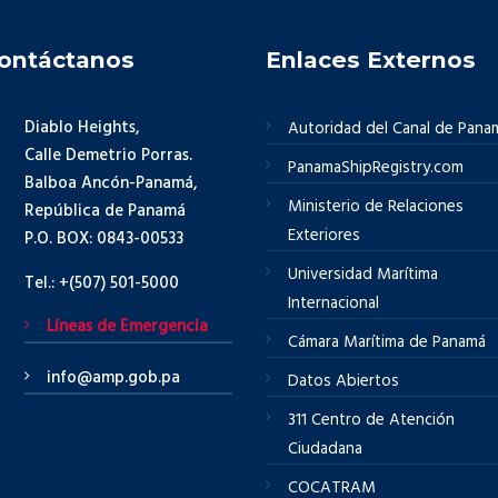
ontáctanos
Enlaces Externos
Diablo Heights,
Autoridad del Canal de Pana
Calle Demetrio Porras.
PanamaShipRegistry.com
Balboa Ancón-Panamá,
Ministerio de Relaciones
República de Panamá
Exteriores
P.O. BOX: 0843-00533
Universidad Marítima
Tel.: +(507) 501-5000
Internacional
Líneas de Emergencia
Cámara Marítima de Panamá
info@amp.gob.pa
Datos Abiertos
311 Centro de Atención
Ciudadana
COCATRAM