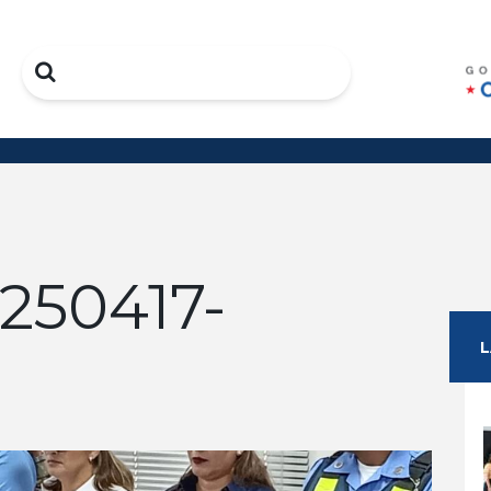
Search
250417-