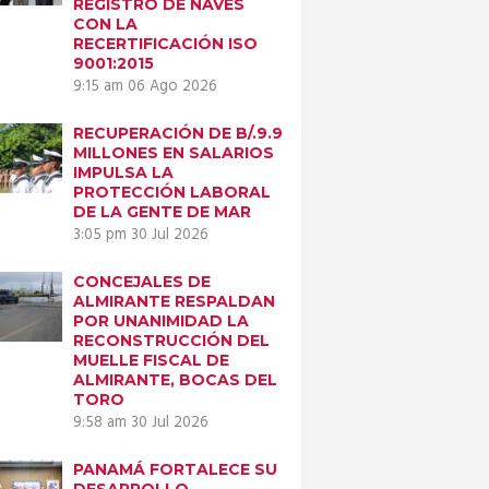
REGISTRO DE NAVES
CON LA
RECERTIFICACIÓN ISO
9001:2015
9:15 am
06 Ago 2026
RECUPERACIÓN DE B/.9.9
Next item
MILLONES EN SALARIOS
IMPULSA LA
IMG-20260217-
PROTECCIÓN LABORAL
WA0111
DE LA GENTE DE MAR
3:05 pm
30 Jul 2026
CONCEJALES DE
ALMIRANTE RESPALDAN
POR UNANIMIDAD LA
RECONSTRUCCIÓN DEL
MUELLE FISCAL DE
ALMIRANTE, BOCAS DEL
TORO
9:58 am
30 Jul 2026
PANAMÁ FORTALECE SU
DESARROLLO