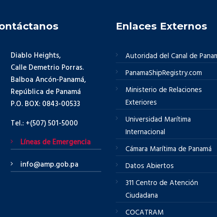
ontáctanos
Enlaces Externos
Diablo Heights,
Autoridad del Canal de Pana
Calle Demetrio Porras.
PanamaShipRegistry.com
Balboa Ancón-Panamá,
Ministerio de Relaciones
República de Panamá
Exteriores
P.O. BOX: 0843-00533
Universidad Marítima
Tel.: +(507) 501-5000
Internacional
Líneas de Emergencia
Cámara Marítima de Panamá
info@amp.gob.pa
Datos Abiertos
311 Centro de Atención
Ciudadana
COCATRAM