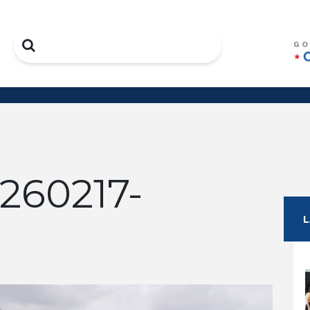
Search
260217-