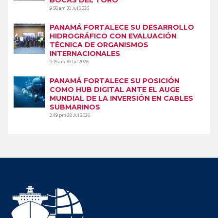
9:58 am
30 Jul 2026
PANAMÁ FORTALECE SU DESARROLLO
HIDROGRÁFICO CON EVALUACIÓN
TÉCNICA DE ORGANISMOS
INTERNACIONALES
9:15 am
30 Jul 2026
PANAMÁ FORTALECE SU POSICIÓN
COMO HUB DIGITAL ANTE EL AUGE
MUNDIAL DE LA INVERSIÓN EN CABLES
SUBMARINOS
2:49 pm
28 Jul 2026