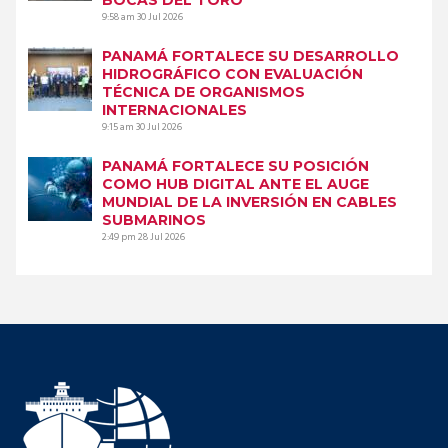
9:58 am
30 Jul 2026
PANAMÁ FORTALECE SU DESARROLLO
HIDROGRÁFICO CON EVALUACIÓN
TÉCNICA DE ORGANISMOS
INTERNACIONALES
9:15 am
30 Jul 2026
PANAMÁ FORTALECE SU POSICIÓN
COMO HUB DIGITAL ANTE EL AUGE
MUNDIAL DE LA INVERSIÓN EN CABLES
SUBMARINOS
2:49 pm
28 Jul 2026