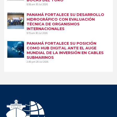
9:58 am
30 Jul 2026
PANAMÁ FORTALECE SU DESARROLLO
HIDROGRÁFICO CON EVALUACIÓN
TÉCNICA DE ORGANISMOS
INTERNACIONALES
9:15 am
30 Jul 2026
PANAMÁ FORTALECE SU POSICIÓN
COMO HUB DIGITAL ANTE EL AUGE
MUNDIAL DE LA INVERSIÓN EN CABLES
SUBMARINOS
2:49 pm
28 Jul 2026