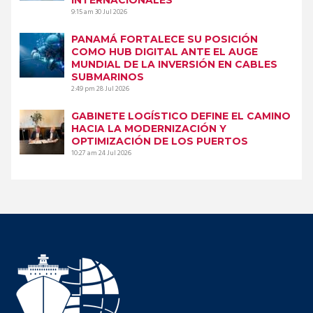
9:15 am
30 Jul 2026
PANAMÁ FORTALECE SU POSICIÓN
COMO HUB DIGITAL ANTE EL AUGE
MUNDIAL DE LA INVERSIÓN EN CABLES
SUBMARINOS
2:49 pm
28 Jul 2026
GABINETE LOGÍSTICO DEFINE EL CAMINO
HACIA LA MODERNIZACIÓN Y
OPTIMIZACIÓN DE LOS PUERTOS
10:27 am
24 Jul 2026