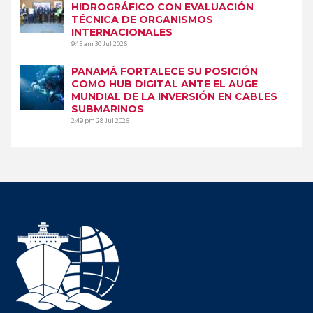
HIDROGRÁFICO CON EVALUACIÓN
TÉCNICA DE ORGANISMOS
INTERNACIONALES
9:15 am
30 Jul 2026
PANAMÁ FORTALECE SU POSICIÓN
COMO HUB DIGITAL ANTE EL AUGE
MUNDIAL DE LA INVERSIÓN EN CABLES
SUBMARINOS
2:49 pm
28 Jul 2026