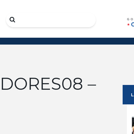
Search
ADORES08 –