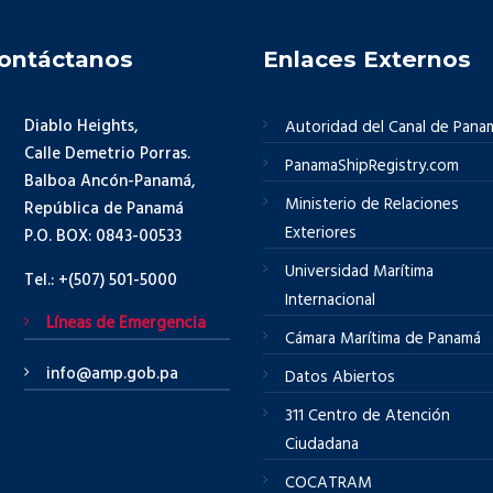
ontáctanos
Enlaces Externos
Diablo Heights,
Autoridad del Canal de Pana
Calle Demetrio Porras.
PanamaShipRegistry.com
Balboa Ancón-Panamá,
Ministerio de Relaciones
República de Panamá
Exteriores
P.O. BOX: 0843-00533
Universidad Marítima
Tel.: +(507) 501-5000
Internacional
Líneas de Emergencia
Cámara Marítima de Panamá
info@amp.gob.pa
Datos Abiertos
311 Centro de Atención
Ciudadana
COCATRAM