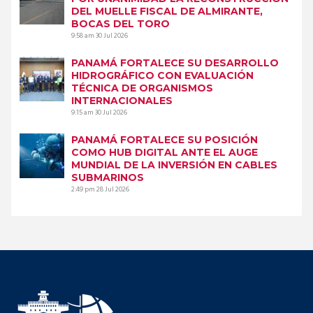
DEL MUELLE FISCAL DE ALMIRANTE,
BOCAS DEL TORO
9:58 am
30 Jul 2026
PANAMÁ FORTALECE SU DESARROLLO
HIDROGRÁFICO CON EVALUACIÓN
TÉCNICA DE ORGANISMOS
INTERNACIONALES
9:15 am
30 Jul 2026
PANAMÁ FORTALECE SU POSICIÓN
COMO HUB DIGITAL ANTE EL AUGE
MUNDIAL DE LA INVERSIÓN EN CABLES
SUBMARINOS
2:49 pm
28 Jul 2026