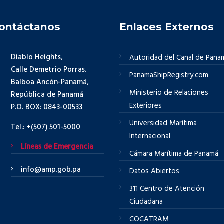
ontáctanos
Enlaces Externos
Diablo Heights,
Autoridad del Canal de Pana
Calle Demetrio Porras.
PanamaShipRegistry.com
Balboa Ancón-Panamá,
Ministerio de Relaciones
República de Panamá
Exteriores
P.O. BOX: 0843-00533
Universidad Marítima
Tel.: +(507) 501-5000
Internacional
Líneas de Emergencia
Cámara Marítima de Panamá
info@amp.gob.pa
Datos Abiertos
311 Centro de Atención
Ciudadana
COCATRAM